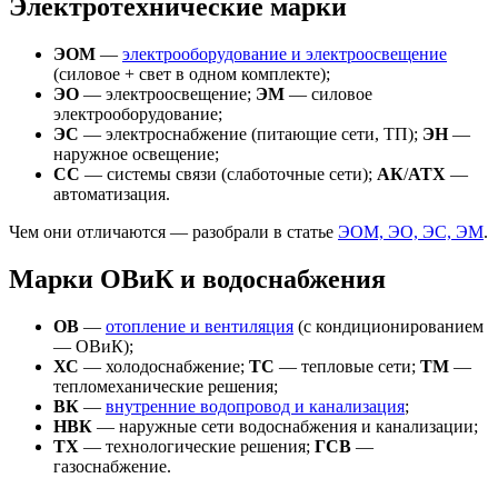
Электротехнические марки
ЭОМ
—
электрооборудование и электроосвещение
(силовое + свет в одном комплекте);
ЭО
— электроосвещение;
ЭМ
— силовое
электрооборудование;
ЭС
— электроснабжение (питающие сети, ТП);
ЭН
—
наружное освещение;
СС
— системы связи (слаботочные сети);
АК
/
АТХ
—
автоматизация.
Чем они отличаются — разобрали в статье
ЭОМ, ЭО, ЭС, ЭМ
.
Марки ОВиК и водоснабжения
ОВ
—
отопление и вентиляция
(с кондиционированием
— ОВиК);
ХС
— холодоснабжение;
ТС
— тепловые сети;
ТМ
—
тепломеханические решения;
ВК
—
внутренние водопровод и канализация
;
НВК
— наружные сети водоснабжения и канализации;
ТХ
— технологические решения;
ГСВ
—
газоснабжение.