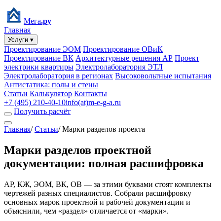
Мега
.ру
Главная
Услуги ▾
Проектирование ЭОМ
Проектирование ОВиК
Проектирование ВК
Архитектурные решения АР
Проект
электрики квартиры
Электролаборатория ЭТЛ
Электролаборатория в регионах
Высоковольтные испытания
Антистатика: полы и стены
Статьи
Калькулятор
Контакты
+7 (495) 210-40-10
info(at)m-e-g-a.ru
Получить расчёт
Главная
/
Статьи
/
Марки разделов проекта
Марки разделов проектной
документации: полная расшифровка
АР, КЖ, ЭОМ, ВК, ОВ — за этими буквами стоят комплекты
чертежей разных специалистов. Собрали расшифровку
основных марок проектной и рабочей документации и
объяснили, чем «раздел» отличается от «марки».