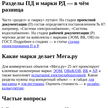
Разделы ПД и марки РД — в чём
разница
Часто «раздел» и «марку» путают. На стадии
проектной
документации
(П) состав определяется постановлением № 87:
например, «Система электроснабжения», «Система
водоснабжения». На стадии
рабочей документации
(Р)
чертежи делят на комплекты с марками (ЭОМ, ВК, ОВ) по
ГОСТ. Подробнее о стадиях — в статье
стадии
проектирования П и Р
.
Какие марки делает Мега.ру
Для коммерческих объектов «Мега.ру»
25
лет проектирует
ключевые инженерные марки:
ЭОМ
,
ОВиК/ОВ
,
ВК
и
АР
, а
также выполняет
испытания электролабораторией
. Какие
разделы нужны под конкретный объект — в гайдах
для
магазина
и
для ресторана
. Оценить стоимость — в
онлайн-
калькуляторе
.
Частые вопросы