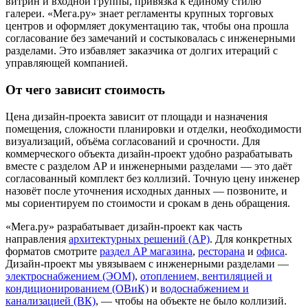
витрин и входной группы, привязка к единому стилю
галереи. «Мега.ру» знает регламенты крупных торговых
центров и оформляет документацию так, чтобы она прошла
согласование без замечаний и состыковалась с инженерными
разделами. Это избавляет заказчика от долгих итераций с
управляющей компанией.
От чего зависит стоимость
Цена дизайн-проекта зависит от площади и назначения
помещения, сложности планировки и отделки, необходимости
визуализаций, объёма согласований и срочности. Для
коммерческого объекта дизайн-проект удобно разрабатывать
вместе с разделом АР и инженерными разделами — это даёт
согласованный комплект без коллизий. Точную цену инженер
назовёт после уточнения исходных данных — позвоните, и
мы сориентируем по стоимости и срокам в день обращения.
«Мега.ру» разрабатывает дизайн-проект как часть
направления
архитектурных решений (АР)
. Для конкретных
форматов смотрите
раздел АР магазина
,
ресторана
и
офиса
.
Дизайн-проект мы увязываем с инженерными разделами —
электроснабжением (ЭОМ)
,
отоплением, вентиляцией и
кондиционированием (ОВиК)
и
водоснабжением и
канализацией (ВК)
, — чтобы на объекте не было коллизий.