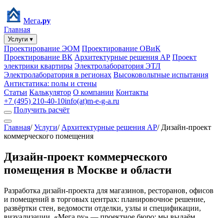
Мега
.ру
Главная
Услуги ▾
Проектирование ЭОМ
Проектирование ОВиК
Проектирование ВК
Архитектурные решения АР
Проект
электрики квартиры
Электролаборатория ЭТЛ
Электролаборатория в регионах
Высоковольтные испытания
Антистатика: полы и стены
Статьи
Калькулятор
О компании
Контакты
+7 (495) 210-40-10
info(at)m-e-g-a.ru
Получить расчёт
Главная
/
Услуги
/
Архитектурные решения АР
/
Дизайн-проект
коммерческого помещения
Дизайн-проект коммерческого
помещения в Москве и области
Разработка дизайн-проекта для магазинов, ресторанов, офисов
и помещений в торговых центрах: планировочное решение,
развёртки стен, ведомости отделки, узлы и спецификации,
визуализации. «Мега.ру» — проектное бюро: мы выдаём