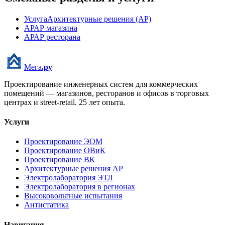
Услуга
Архитектурные решения (АР)
АР
АР магазина
АР
АР ресторана
Мега
.ру
Проектирование инженерных систем для коммерческих
помещений — магазинов, ресторанов и офисов в торговых
центрах и street-retail.
25
лет опыта.
Услуги
Проектирование ЭОМ
Проектирование ОВиК
Проектирование ВК
Архитектурные решения АР
Электролаборатория ЭТЛ
Электролаборатория в регионах
Высоковольтные испытания
Антистатика
Навигация