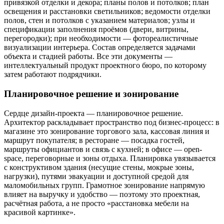
привязкой отделки и декора; планы полов и потолков; план
освещения и расстановки светильников; ведомости отделки
полов, стен и потолков с указанием материалов; узлы и
спецификации заполнения проёмов (двери, витрины,
перегородки); при необходимости — фотореалистичные
визуализации интерьера. Состав определяется задачами
объекта и стадией работы. Все эти документы —
интеллектуальный продукт проектного бюро, по которому
затем работают подрядчики.
Планировочное решение и зонирование
Сердце дизайн-проекта — планировочное решение.
Архитектор раскладывает пространство под бизнес-процесс: в
магазине это зонирование торгового зала, кассовая линия и
маршрут покупателя; в ресторане — посадка гостей,
маршруты официантов и связь с кухней; в офисе — open-
space, переговорные и зоны отдыха. Планировка увязывается
с конструктивом здания (несущие стены, мокрые зоны,
нагрузки), путями эвакуации и доступной средой для
маломобильных групп. Грамотное зонирование напрямую
влияет на выручку и удобство — поэтому это проектная,
расчётная работа, а не просто «расстановка мебели на
красивой картинке».