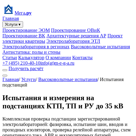
Мега
.ру
Главная
Услуги ▾
Проектирование ЭОМ
Проектирование ОВиК
Проектирование ВК
Архитектурные решения АР
Проект
электрики квартиры
Электролаборатория ЭТЛ
Электролаборатория в регионах
Высоковольтные испытания
Антистатика: полы и стены
Статьи
Калькулятор
О компании
Контакты
+7 (495) 210-40-10
info(at)m-e-g-a.ru
Получить расчёт
Главная
/
Услуги
/
Высоковольтные испытания
/
Испытания
подстанций
Испытания и измерения на
подстанциях КТП, ТП и РУ до 35 кВ
Комплексная проверка подстанции зарегистрированной
электролабораторией: фазировка, испытание шин, вводов и
проходных изоляторов, проверка релейной аппаратуры, схем
оперативного тока, АВР и аккумуляторных батарей.