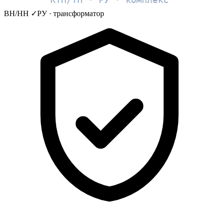
КТП/ТП · РУ · комплекс
ВН/НН ✓
РУ · трансформатор