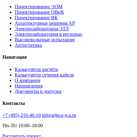
Проектирование ЭОМ
Проектирование ОВиК
Проектирование ВК
Архитектурные решения АР
Электролаборатория ЭТЛ
Электролаборатория в регионах
Высоковольтные испытания
Антистатика
Навигация
Калькулятор расчёта
Калькулятор сечения кабеля
О компании
Направления
Документы и допуски
Контакты
+7 (495) 210-40-10
info(at)m-e-g-a.ru
Пн–Пт 10:00–18:00
Рассчитать проект