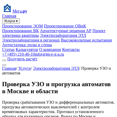
Мега
.ру
Главная
Услуги ▾
Проектирование ЭОМ
Проектирование ОВиК
Проектирование ВК
Архитектурные решения АР
Проект
электрики квартиры
Электролаборатория ЭТЛ
Электролаборатория в регионах
Высоковольтные испытания
Антистатика: полы и стены
Статьи
Калькулятор
О компании
Контакты
+7 (495) 210-40-10
info(at)m-e-g-a.ru
Получить расчёт
Главная
/
Услуги
/
Электролаборатория ЭТЛ
/
Проверка УЗО и
автоматов
Проверка УЗО и прогрузка автоматов
в Москве и области
Проверка срабатывания УЗО и дифференциальных автоматов,
прогрузка автоматических выключателей с контролем
времятоковых характеристик. Протокол установленного
образца для надзорных органов. Выезд по Москве и