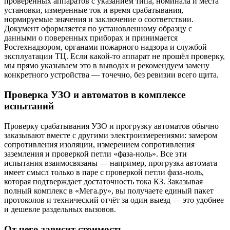
проверенных аппаратов с указанием типа, номинала и места
установки, измеренные ток и время срабатывания,
нормируемые значения и заключение о соответствии.
Документ оформляется по установленному образцу с
данными о поверенных приборах и принимается
Ростехнадзором, органами пожарного надзора и службой
эксплуатации ТЦ. Если какой-то аппарат не прошёл проверку,
мы прямо указываем это в выводах и рекомендуем замену
конкретного устройства — точечно, без ревизии всего щита.
Проверка УЗО и автоматов в комплексе
испытаний
Проверку срабатывания УЗО и прогрузку автоматов обычно
заказывают вместе с другими электроизмерениями: замером
сопротивления изоляции, измерением сопротивления
заземления и проверкой петли «фаза-ноль». Все эти
испытания взаимосвязаны — например, прогрузка автомата
имеет смысл только в паре с проверкой петли фаза-ноль,
которая подтверждает достаточность тока КЗ. Заказывая
полный комплекс в «Мега.ру», вы получаете единый пакет
протоколов и технический отчёт за один выезд — это удобнее
и дешевле раздельных вызовов.
От чего зависит стоимость