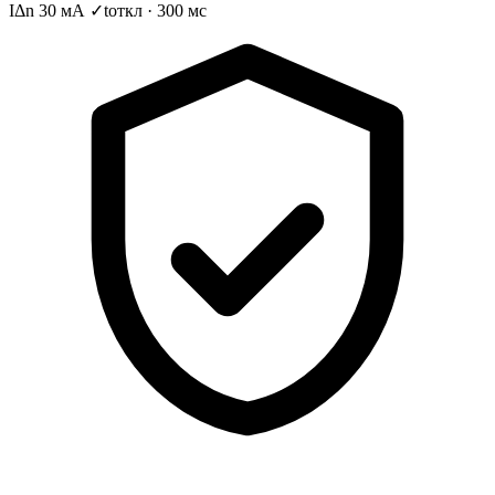
IΔn 30 мА ✓
tоткл · 300 мс