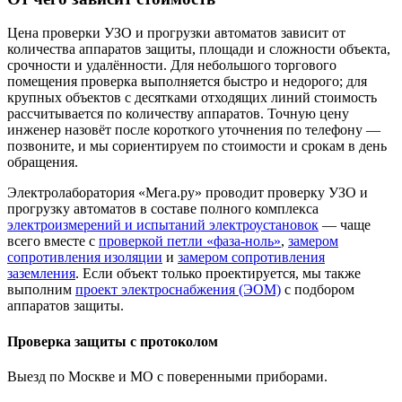
Цена проверки УЗО и прогрузки автоматов зависит от
количества аппаратов защиты, площади и сложности объекта,
срочности и удалённости. Для небольшого торгового
помещения проверка выполняется быстро и недорого; для
крупных объектов с десятками отходящих линий стоимость
рассчитывается по количеству аппаратов. Точную цену
инженер назовёт после короткого уточнения по телефону —
позвоните, и мы сориентируем по стоимости и срокам в день
обращения.
Электролаборатория «Мега.ру» проводит проверку УЗО и
прогрузку автоматов в составе полного комплекса
электроизмерений и испытаний электроустановок
— чаще
всего вместе с
проверкой петли «фаза-ноль»
,
замером
сопротивления изоляции
и
замером сопротивления
заземления
. Если объект только проектируется, мы также
выполним
проект электроснабжения (ЭОМ)
с подбором
аппаратов защиты.
Проверка защиты с протоколом
Выезд по Москве и МО с поверенными приборами.