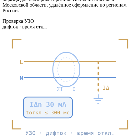
Московской области, удалённое оформление по регионам
России.
Проверка УЗО
дифток · время откл.
L
N
IΔ
ΣI = 0
IΔn 30 мА
tоткл ≤ 300 мс
УЗО · дифток · время откл.