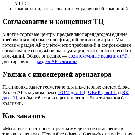
МГН;
комплект под согласование с управляющей компанией.
Согласование и концепция ТЦ
Многие торговые центры предъявляют арендаторам единые
требования к оформлению фасадной линии и витрин. Мы
готовим раздел АР с учётом этих требований и сопровождаем
согласование со службой эксплуатации, чтобы пройти его без
замечаний. Общее описание —
архитектурные решения (АР)
;
для торговли —
раздел АР магазина
.
Увязка с инженерией арендатора
Планировка задаёт геометрию для инженерных систем блока.
Раздел АР мы увязываем с
ЭОМ для ТЦ
,
ОВиК для ТЦ
и
ВК
для ТЦ
, чтобы всё встало в регламент и габариты здания без
коллизий.
Как заказать
«Мега.ру»
25
лет проектирует коммерческие помещения в
торговых центрах. Передайте обмеры, бренд-бук и требования