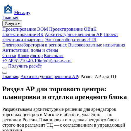
Мега
.ру
Главная
Услуги ▾
Проектирование ЭОМ
Проектирование ОВиК
Проектирование ВК
Архитектурные решения АР
Проект
электрики квартиры
Электролаборатория ЭТЛ
Электролаборатория в регионах
Высоковольтные испытания
Антистатика: полы и стены
Статьи
Калькулятор
Контакты
+7 (495) 210-40-10
info(at)m-e-g-a.ru
Получить расчёт
Главная
/
Архитектурные решения АР
/
Раздел АР для ТЦ
Раздел АР для торгового центра:
планировка и отделка арендного блока
Разрабатываем архитектурные решения для арендаторов
торговых центров в Москве и области, удалённо — по
регионам России. Планировка и отделка арендного блока
строго под регламент ТЦ — с согласованием в управляющей
компании.