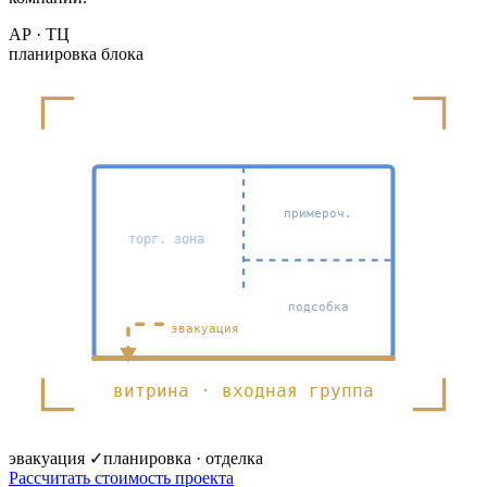
АР · ТЦ
планировка блока
примероч.
торг. зона
подсобка
эвакуация
витрина · входная группа
эвакуация ✓
планировка · отделка
Рассчитать стоимость проекта