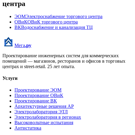
центра
ЭОМ
Электроснабжение торгового центра
ОВиК
ОВиК торгового центра
ВК
Водоснабжение и канализация ТЦ
Мега
.ру
Проектирование инженерных систем для коммерческих
помещений — магазинов, ресторанов и офисов в торговых
центрах и street-retail.
25
лет опыта.
Услуги
Проектирование ЭОМ
Проектирование ОВиК
Проектирование ВК
Архитектурные решения АР
Электролаборатория ЭТЛ
Электролаборатория в регионах
Высоковольтные испытания
Антистатика