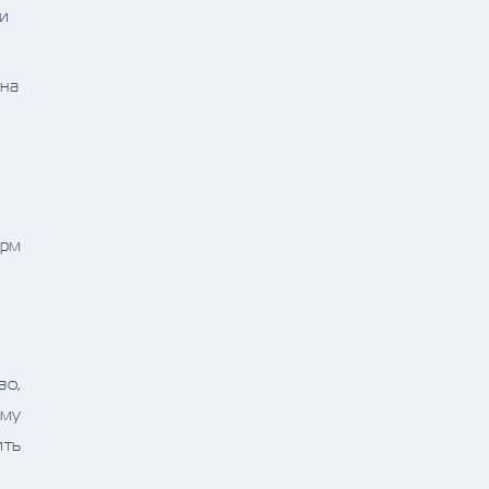
и
 на
орм
во,
мму
ить