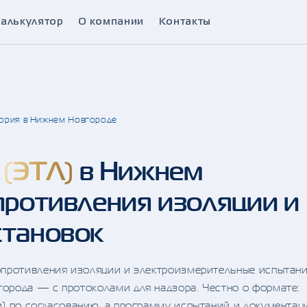
алькулятор
О компании
Контакты
ория в Нижнем Новгороде
я
(ЭТЛ)
в Нижнем
противления изоляции и
становок
опротивления изоляции и электроизмерительные испытани
орода — с протоколами для надзора. Честно о формате:
м) по согласованию, а программу испытаний и документа