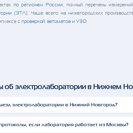
ъектах
по регионам России
; полный перечень измерени
тории (ЭТЛ)
. Чаще всего на нижегородских производст
мплексе с
проверкой автоматов и УЗО
.
ы об электролаборатории в Нижнем Н
выезд электролаборатории в Нижний Новгород?
протоколы, если лаборатория работает из Москвы?