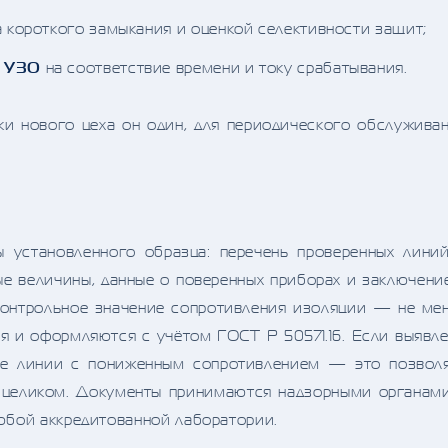
 короткого замыкания и оценкой селективности защит;
и УЗО
на соответствие времени и току срабатывания.
ки нового цеха он один, для периодического обслужива
ы установленного образца: перечень проверенных лини
е величины, данные о поверенных приборах и заключени
 контрольное значение сопротивления изоляции — не ме
 и оформляются с учётом ГОСТ Р 50571.16. Если выявл
ные линии с пониженным сопротивлением — это позвол
у целиком. Документы принимаются надзорными органам
юбой аккредитованной лаборатории.