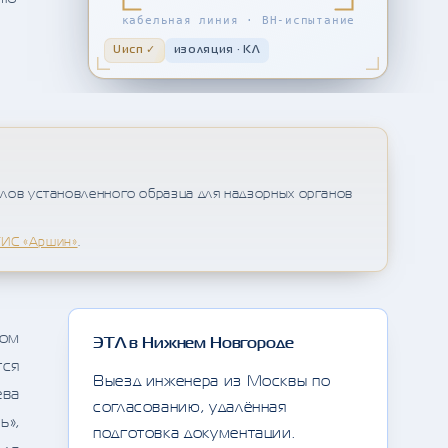
кабельная линия · ВН-испытание
Uисп ✓
изоляция · КЛ
лов установленного образца для надзорных органов
ИС «Аршин»
.
ром
ЭТЛ в Нижнем Новгороде
тся
Выезд инженера из Москвы по
ева
согласованию, удалённая
ь»,
подготовка документации.