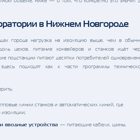
лном объёме; ниже — о том, что конкретно это значит 
оратории в Нижнем Новгороде
дах города нагрузка на изоляцию выше, чем в обыч
доль цехов, питание конвейеров и станков идёт че
кие подстанции питают десятки потребителей одновремен
здесь подходят как к части программы техническ
ерить:
повые линии станков и автоматических линий, где
 изоляции;
и вводные устройства
— питающие кабели, шины,