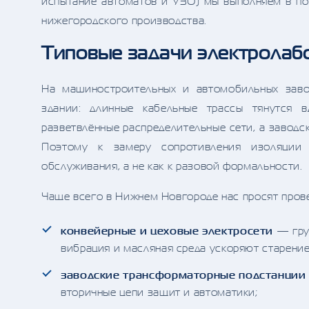
испытание автоматов и УЗО) мы выполняем в по
нижегородского производства.
Типовые задачи электролаб
На машиностроительных и автомобильных заво
здании: длинные кабельные трассы тянутся в
разветвлённые распределительные сети, а заводс
Поэтому к замеру сопротивления изоляции 
обслуживания, а не как к разовой формальности.
Чаще всего в Нижнем Новгороде нас просят пров
конвейерные и цеховые электросети
— груп
вибрация и масляная среда ускоряют старение
заводские трансформаторные подстанции 
вторичные цепи защит и автоматики;