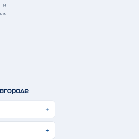
й и
вах
овгороде