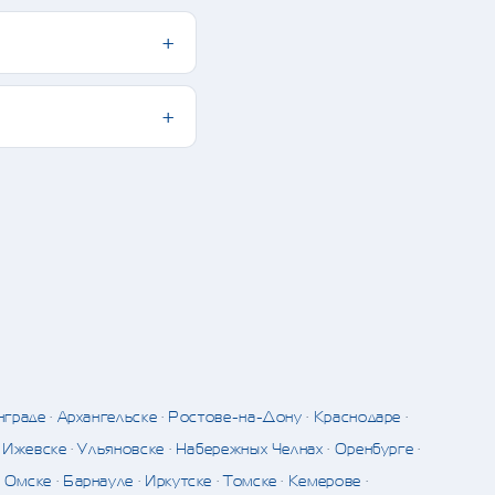
нграде
·
Архангельске
·
Ростове-на-Дону
·
Краснодаре
·
·
Ижевске
·
Ульяновске
·
Набережных Челнах
·
Оренбурге
·
·
Омске
·
Барнауле
·
Иркутске
·
Томске
·
Кемерове
·