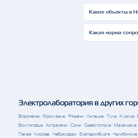
Какие объекты в 
Какая норма сопр
Электролаборатория в других го
Воронеже
·
Ярославле
·
Рязани
·
Липецке
·
Туле
·
Курске
·
Волгограде
·
Астрахани
·
Сочи
·
Севастополе
·
Махачкале
Пензе
·
Кирове
·
Чебоксарах
·
Екатеринбурге
·
Челябинске