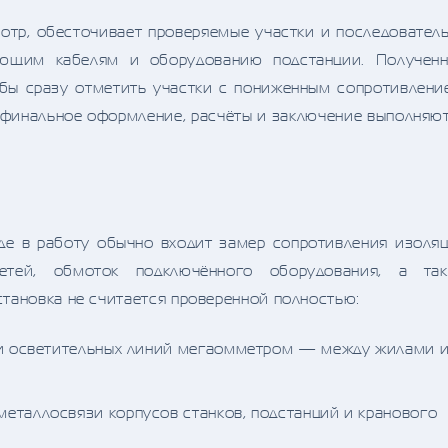
отр, обесточивает проверяемые участки и последовател
ающим кабелям и оборудованию подстанции. Получен
обы сразу отметить участки с пониженным сопротивлени
 финальное оформление, расчёты и заключение выполняю
е в работу обычно входит замер сопротивления изоля
етей, обмоток подключённого оборудования, а та
тановка не считается проверенной полностью:
 и осветительных линий мегаомметром — между жилами 
металлосвязи корпусов станков, подстанций и кранового