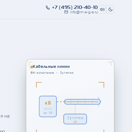
+7 (495) 210-40-10
info@m-e-g-a.ru
Кабельные линии
ВН-испытание · Iутечки
кВ
Uисп
до 35
я на
Iутечки
μA
цию