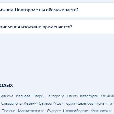
Нижнем Новгороде вы обслуживаете?
отивления изоляции применяется?
родах
Брянске
·
Иванове
·
Твери
·
Белгороде
·
Санкт-Петербурге
·
Калини
·
Ставрополе
·
Казани
·
Самаре
·
Уфе
·
Перми
·
Саратове
·
Тольятти
·
Тюмени
·
Магнитогорске
·
Сургуте
·
Новосибирске
·
Красноярске