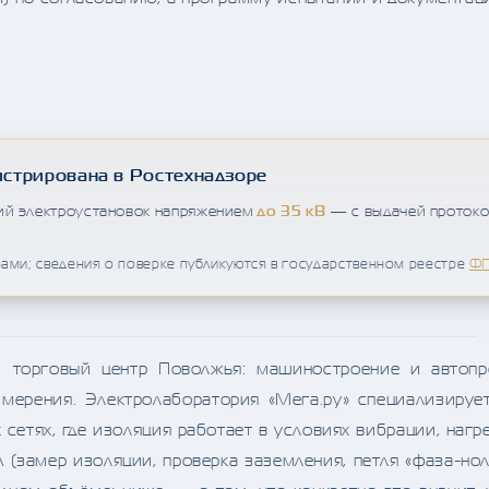
истрирована в Ростехнадзоре
ий электроустановок напряжением
до 35 кВ
— с выдачей протоко
ми; сведения о поверке публикуются в государственном реестре
ФГ
торговый центр Поволжья: машиностроение и автоп
мерения. Электролаборатория «Мега.ру» специализируе
сетях, где изоляция работает в условиях вибрации, нагр
 (замер изоляции, проверка заземления, петля «фаза-нол