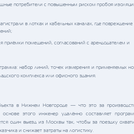
ные потребители с повышенным риском пробоя изоляци
гистрали в лотках и кабельных каналах, где повреждение
ений;
 приёмки помещений, согласований с арендодателем и
ограмма: набор линий, точек измерения и применяемых н
кладского комплекса или офисного здания.
бъекта в Нижнем Новгороде — что это за производст
а основе этого инженер удалённо составляет програ
тся один выезд из Москвы так, чтобы за поездку охват
азчика и снижает затраты на логистику.