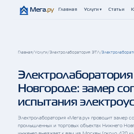
Мега
.ру
Главная
Статьи
К
Услуги ▾
Главная
/
Услуги
/
Электролаборатория ЭТЛ
/
Электролаборат
Электролаборатори
Новгороде: замер со
испытания электроу
Электролаборатория «Мега.ру» проводит замер с
промышленных и торговых объектах Нижнего Новг
инженер выезжает к вам из Москвы (около 420 к