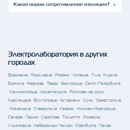
Какая норма сопротивления изоляции?
Электролаборатория в других
городах
Воронеже
·
Ярославле
·
Рязани
·
Липецке
·
Туле
·
Курске
·
Брянске
·
Иванове
·
Твери
·
Белгороде
·
Санкт-Петербурге
·
Калининграде
·
Архангельске
·
Ростове-на-Дону
·
Краснодаре
·
Волгограде
·
Астрахани
·
Сочи
·
Севастополе
·
Махачкале
·
Ставрополе
·
Казани
·
Нижнем Новгороде
·
Самаре
·
Перми
·
Саратове
·
Тольятти
·
Ижевске
·
Ульяновске
·
Набережных Челнах
·
Оренбурге
·
Пензе
·