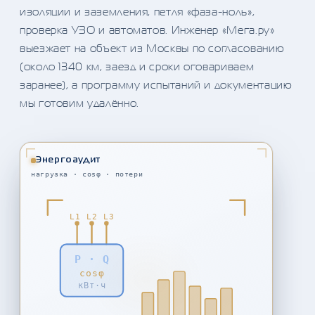
изоляции и заземления, петля «фаза-ноль»,
проверка УЗО и автоматов. Инженер «Мега.ру»
выезжает на объект из Москвы по согласованию
(около 1340 км, заезд и сроки оговариваем
заранее), а программу испытаний и документацию
мы готовим удалённо.
Энергоаудит
нагрузка · cosφ · потери
L1 L2 L3
P · Q
cosφ
кВт·ч