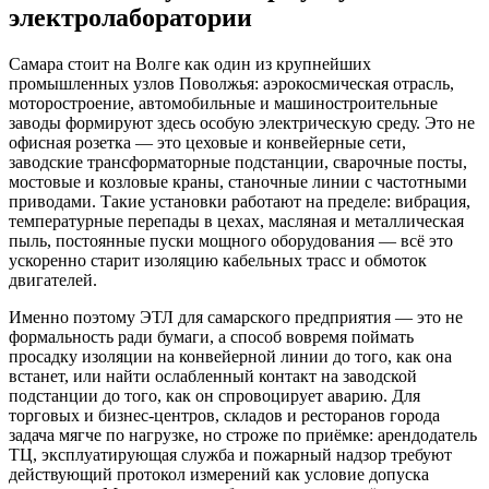
электролаборатории
Самара стоит на Волге как один из крупнейших
промышленных узлов Поволжья: аэрокосмическая отрасль,
моторостроение, автомобильные и машиностроительные
заводы формируют здесь особую электрическую среду. Это не
офисная розетка — это цеховые и конвейерные сети,
заводские трансформаторные подстанции, сварочные посты,
мостовые и козловые краны, станочные линии с частотными
приводами. Такие установки работают на пределе: вибрация,
температурные перепады в цехах, масляная и металлическая
пыль, постоянные пуски мощного оборудования — всё это
ускоренно старит изоляцию кабельных трасс и обмоток
двигателей.
Именно поэтому ЭТЛ для самарского предприятия — это не
формальность ради бумаги, а способ вовремя поймать
просадку изоляции на конвейерной линии до того, как она
встанет, или найти ослабленный контакт на заводской
подстанции до того, как он спровоцирует аварию. Для
торговых и бизнес-центров, складов и ресторанов города
задача мягче по нагрузке, но строже по приёмке: арендодатель
ТЦ, эксплуатирующая служба и пожарный надзор требуют
действующий протокол измерений как условие допуска