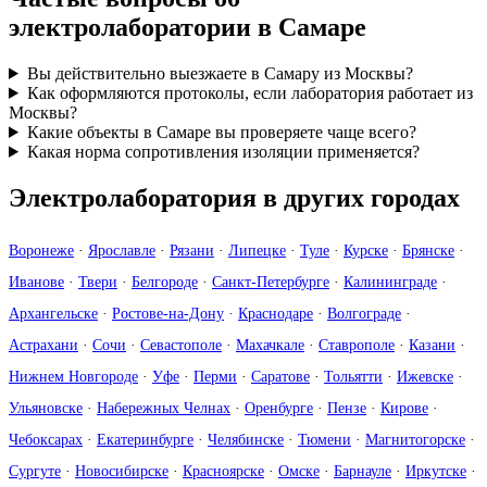
электролаборатории в Самаре
Вы действительно выезжаете в Самару из Москвы?
Как оформляются протоколы, если лаборатория работает из
Москвы?
Какие объекты в Самаре вы проверяете чаще всего?
Какая норма сопротивления изоляции применяется?
Электролаборатория в других городах
Воронеже
·
Ярославле
·
Рязани
·
Липецке
·
Туле
·
Курске
·
Брянске
·
Иванове
·
Твери
·
Белгороде
·
Санкт-Петербурге
·
Калининграде
·
Архангельске
·
Ростове-на-Дону
·
Краснодаре
·
Волгограде
·
Астрахани
·
Сочи
·
Севастополе
·
Махачкале
·
Ставрополе
·
Казани
·
Нижнем Новгороде
·
Уфе
·
Перми
·
Саратове
·
Тольятти
·
Ижевске
·
Ульяновске
·
Набережных Челнах
·
Оренбурге
·
Пензе
·
Кирове
·
Чебоксарах
·
Екатеринбурге
·
Челябинске
·
Тюмени
·
Магнитогорске
·
Сургуте
·
Новосибирске
·
Красноярске
·
Омске
·
Барнауле
·
Иркутске
·