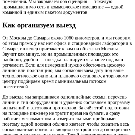
помещения. Мы закрываем оба сценария — тяжёлую
промышленную сеть и коммерческое помещение — одной
командой и единым пакетом документов.
Как организуем выезд
От Москвы до Самары около 1060 километров, и мы говорим
об этом прямо: у нас нет офиса и стационарной лаборатории в
Самаре, инженер приезжает к вам на объект из Москвы.
Звучит как минус, но на промышленных площадках это,
наоборот, удобно — поездка планируется заранее под ваш
регламент. Если для измерений нужно обесточить цеховую
линию или подстанцию, мы согласовываем дату под ваше
технологическое окно или плановую остановку, а торговому
центру подбираем время с минимальным потоком
посетителей.
До выезда мы запрашиваем однолинейные схемы, перечень
линий и тип оборудования и удалённо составляем программу
испытаний и заготовки протоколов. За счёт этой подготовки
на площадке инженер не тратит время на бумаги, а сразу
работает мегаомметром и измерительными приборами —
поэтому одной поездки обычно хватает, чтобы охватить весь
согласованный объём: от вводного устройства до конкретных
станков и холодильных групп. Такой формат честнее и часто