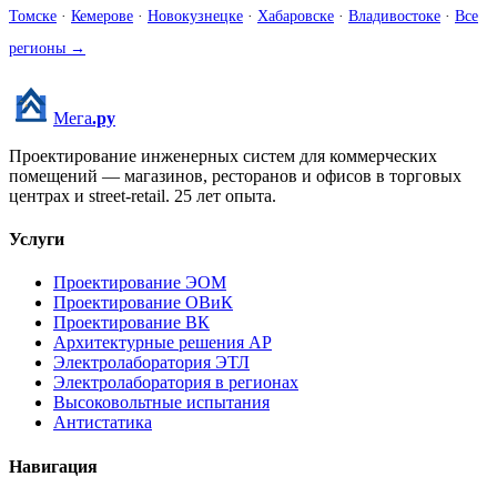
Томске
·
Кемерове
·
Новокузнецке
·
Хабаровске
·
Владивостоке
·
Все
регионы →
Мега
.ру
Проектирование инженерных систем для коммерческих
помещений — магазинов, ресторанов и офисов в торговых
центрах и street-retail.
25
лет опыта.
Услуги
Проектирование ЭОМ
Проектирование ОВиК
Проектирование ВК
Архитектурные решения АР
Электролаборатория ЭТЛ
Электролаборатория в регионах
Высоковольтные испытания
Антистатика
Навигация