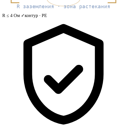
R заземления · зона растекания
R ≤ 4 Ом ✓
контур · PE