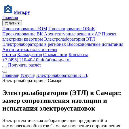
Мега
.ру
Главная
Услуги ▾
Проектирование ЭОМ
Проектирование ОВиК
Проектирование ВК
Архитектурные решения АР
Проект
электрики квартиры
Электролаборатория ЭТЛ
Электролаборатория в регионах
Высоковольтные испытания
Антистатика: полы и стены
Статьи
Калькулятор
О компании
Контакты
+7 (495) 210-40-10
info(at)m-e-g-a.ru
Получить расчёт
Главная
/
Услуги
/
Электролаборатория ЭТЛ
/
Электролаборатория в Самаре
Электролаборатория
(ЭТЛ)
в Самаре:
замер сопротивления изоляции и
испытания электроустановок
Электротехническая лаборатория для предприятий и
коммерческих объектов Самары: измерение сопротивления