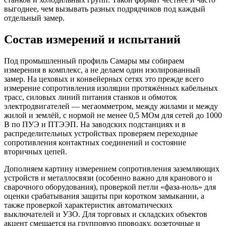
выгоднее, чем вызывать разных подрядчиков под каждый
отдельный замер.
Состав измерений и испытаний
Под промышленный профиль Самары мы собираем
измерения в комплекс, а не делаем один изолированный
замер. На цеховых и конвейерных сетях это прежде всего
измерение сопротивления изоляции протяжённых кабельных
трасс, силовых линий питания станков и обмоток
электродвигателей — мегаомметром, между жилами и между
жилой и землёй, с нормой не менее 0,5 МОм для сетей до 1000
В по ПУЭ и ПТЭЭП. На заводских подстанциях и в
распределительных устройствах проверяем переходные
сопротивления контактных соединений и состояние
вторичных цепей.
Дополняем картину измерением сопротивления заземляющих
устройств и металлосвязи (особенно важно для кранового и
сварочного оборудования), проверкой петли «фаза-ноль» для
оценки срабатывания защиты при коротком замыкании, а
также проверкой характеристик автоматических
выключателей и УЗО. Для торговых и складских объектов
акцент смещается на групповую проводку, розеточные и